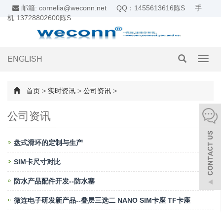
邮箱: cornelia@weconn.net
QQ：1455613616陈S
手
机:13728802600陈S
ENGLISH
导
航
切
换
首页
>
实时资讯
>
公司资讯
>
公司资讯
盘式滑环的定制与生产
SIM卡尺寸对比
防水产品配件开发--防水塞
微连电子研发新产品--叠层三选二 NANO SIM卡座 TF卡座